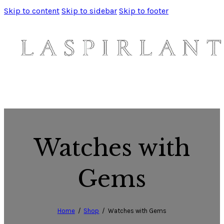
Skip to content
Skip to sidebar
Skip to footer
Watches with
Gems
Home
Shop
Watches with Gems