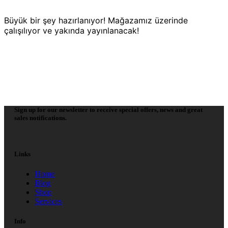
Büyük bir şey hazırlanıyor! Mağazamız üzerinde
çalışılıyor ve yakında yayınlanacak!
Sign up for our newsletter to receive special offers, news and great
sales notifications.
Links
Home
Blog
Shop
Services
Info