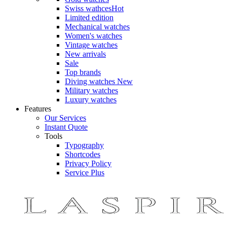
Swiss wathces
Hot
Limited edition
Mechanical watches
Women's watches
Vintage watches
New arrivals
Sale
Top brands
Diving watches
New
Military watches
Luxury watches
Features
Our Services
Instant Quote
Tools
Typography
Shortcodes
Privacy Policy
Service Plus