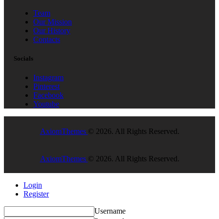
Team
Our Mission
Our History
Contacts
Socials
Instagram
Pinterest
Facebook
Youtube
AxiomThemes
© 2026. All Rights Reserved.
AxiomThemes
© 2026. All Rights Reserved.
Login
Register
Username