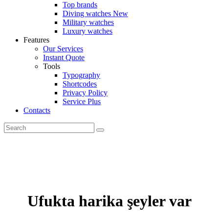
Top brands
Diving watches
New
Military watches
Luxury watches
Features
Our Services
Instant Quote
Tools
Typography
Shortcodes
Privacy Policy
Service Plus
Contacts
Search
Ufukta harika şeyler var