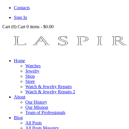
Contacts
Sign In
Cart (
0
)
Cart
0 items
-
$0.00
Home
Watches
Jewelry
Shop
Store
Watch & Jewelry Repairs
Watch & Jewelry Repairs 2
About
Our History
Our Mission
Team of Professionals
Blog
All Posts
All Posts Masonry