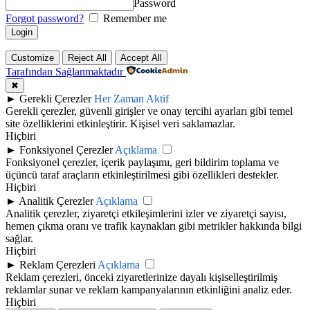
Password
Forgot password?
Remember me
Customize
Reject All
Accept All
Tarafından Sağlanmaktadır
✖
►
Gerekli Çerezler
Her Zaman Aktif
Gerekli çerezler, güvenli girişler ve onay tercihi ayarları gibi temel
site özelliklerini etkinleştirir. Kişisel veri saklamazlar.
Hiçbiri
►
Fonksiyonel Çerezler
Açıklama
Fonksiyonel çerezler, içerik paylaşımı, geri bildirim toplama ve
üçüncü taraf araçların etkinleştirilmesi gibi özellikleri destekler.
Hiçbiri
►
Analitik Çerezler
Açıklama
Analitik çerezler, ziyaretçi etkileşimlerini izler ve ziyaretçi sayısı,
hemen çıkma oranı ve trafik kaynakları gibi metrikler hakkında bilgi
sağlar.
Hiçbiri
►
Reklam Çerezleri
Açıklama
Reklam çerezleri, önceki ziyaretlerinize dayalı kişiselleştirilmiş
reklamlar sunar ve reklam kampanyalarının etkinliğini analiz eder.
Hiçbiri